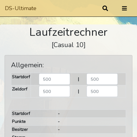
DS-Ultimate
Laufzeitrechner
[Casual 10]
Allgemein:
Startdorf
|
Zieldorf
|
Startdorf
-
Punkte
-
Besitzer
-