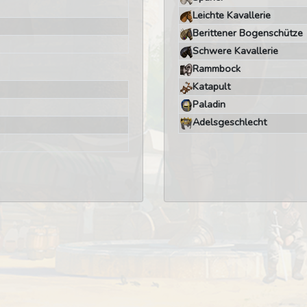
Leichte Kavallerie
Berittener Bogenschütze
Schwere Kavallerie
Rammbock
Katapult
Paladin
Adelsgeschlecht