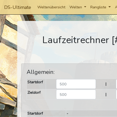
DS-Ultimate
Weltenübersicht
Welten
Rangliste
A
Laufzeitrechner 
Allgemein:
Startdorf
|
Zieldorf
|
Startdorf
-