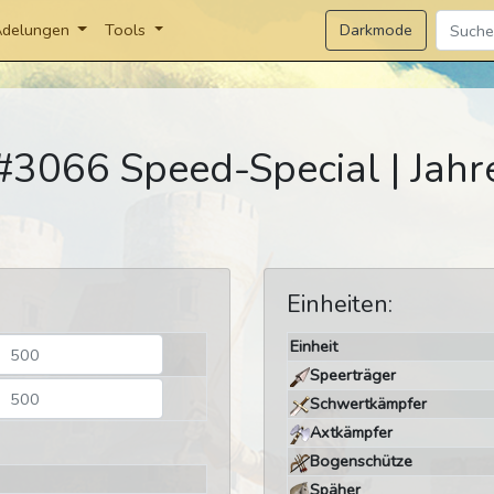
Darkmode
delungen
Tools
[#3066 Speed-Special | Jah
Einheiten:
Einheit
Speerträger
Schwertkämpfer
Axtkämpfer
Bogenschütze
Späher