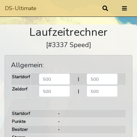
DS-Ultimate
Laufzeitrechner
[#3337 Speed]
Allgemein:
Startdorf
|
Zieldorf
|
Startdorf
-
Punkte
-
Besitzer
-