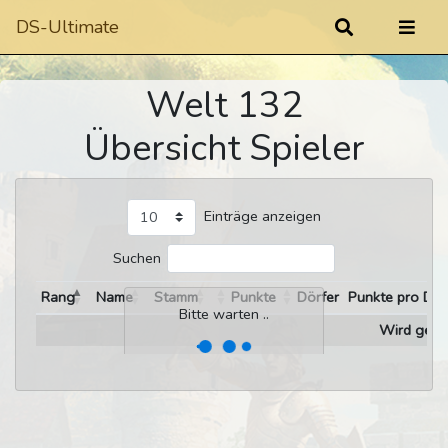
DS-Ultimate
Welt 132
Übersicht Spieler
Einträge anzeigen
Suchen
Rang
Name
Stamm
Punkte
Dörfer
Punkte pro Dor
Bitte warten ..
Wird gelad