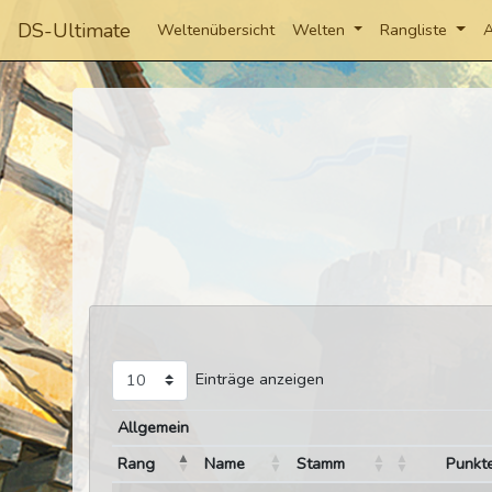
DS-Ultimate
Weltenübersicht
Welten
Rangliste
A
Einträge anzeigen
Allgemein
Rang
Name
Stamm
Punkt