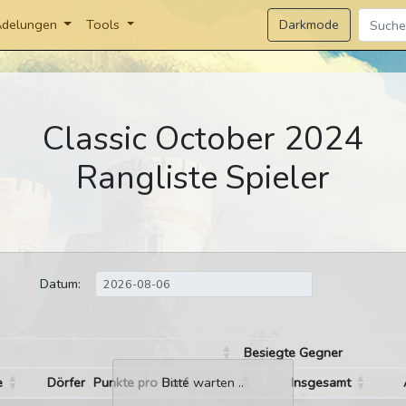
Darkmode
delungen
Tools
Classic October 2024
Rangliste Spieler
Datum:
Besiegte Gegner
e
Dörfer
Punkte pro Dorf
Insgesamt
Bitte warten ..