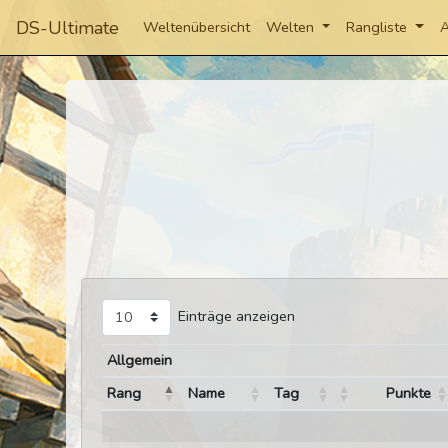
DS-Ultimate
Weltenübersicht
Welten
Rangliste
A
Einträge anzeigen
Allgemein
Rang
Name
Tag
Punkte