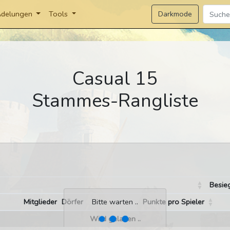
Darkmode
delungen
Tools
Casual 15
Stammes-Rangliste
Besie
Mitglieder
Dörfer
Punkte pro Spieler
Bitte warten ..
Wird geladen ..