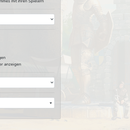
mmes mit ihren Spielern
gen
er anzeigen