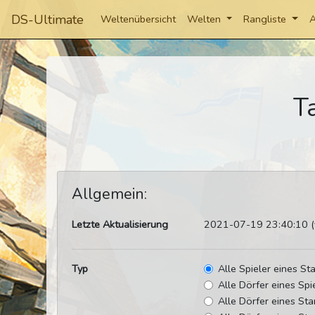
DS-Ultimate
Weltenübersicht
Welten
Rangliste
A
T
Allgemein:
Letzte Aktualisierung
2021-07-19 23:40:10 (v
Typ
Alle Spieler eines S
Alle Dörfer eines Spi
Alle Dörfer eines St