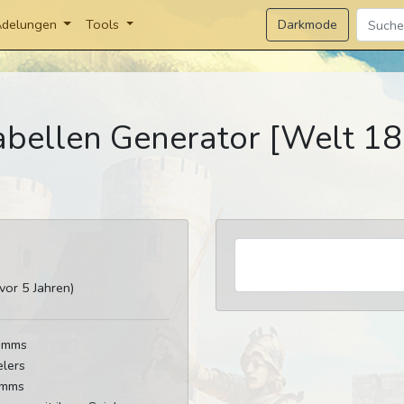
Darkmode
delungen
Tools
abellen Generator [Welt 18
or 5 Jahren)
tamms
elers
amms