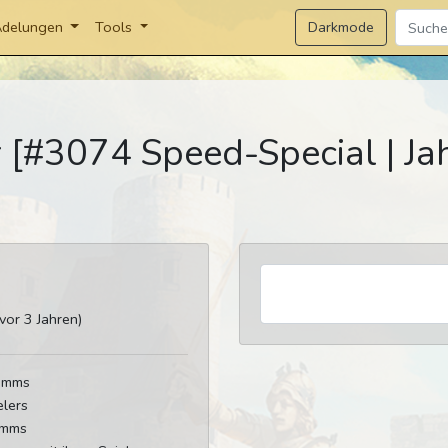
Darkmode
delungen
Tools
 [#3074 Speed-Special | J
or 3 Jahren)
tamms
elers
amms