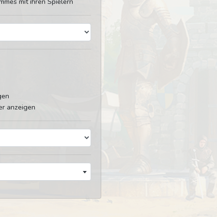
mmes mit ihren Spielern
gen
er anzeigen