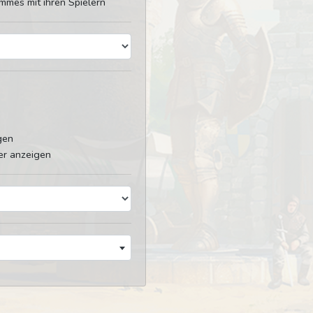
mmes mit ihren Spielern
gen
er anzeigen