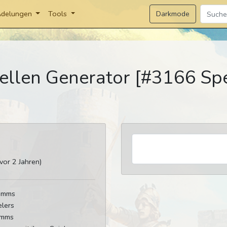
Darkmode
delungen
Tools
ellen Generator [#3166 Sp
or 2 Jahren)
tamms
elers
amms