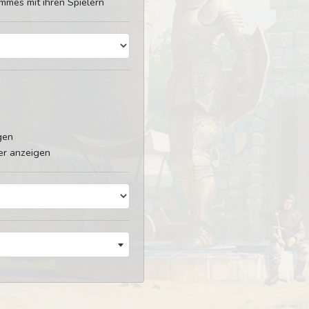
mmes mit ihren Spielern
gen
er anzeigen