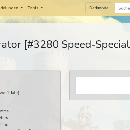
Darkmode
delungen
Tools
ator [#3280 Speed-Special
or 1 Jahr)
tamms
elers
amms