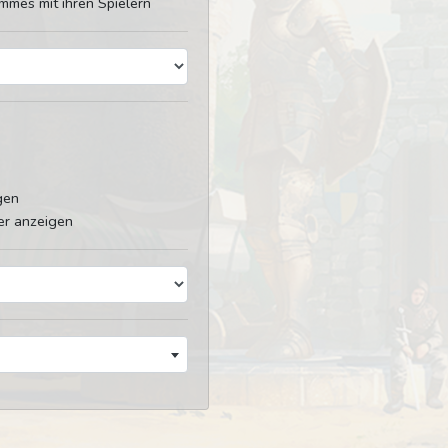
mmes mit ihren Spielern
gen
er anzeigen