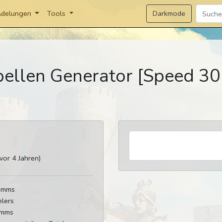
Darkmode
delungen
Tools
bellen Generator [Speed 30
or 4 Jahren)
tamms
elers
amms