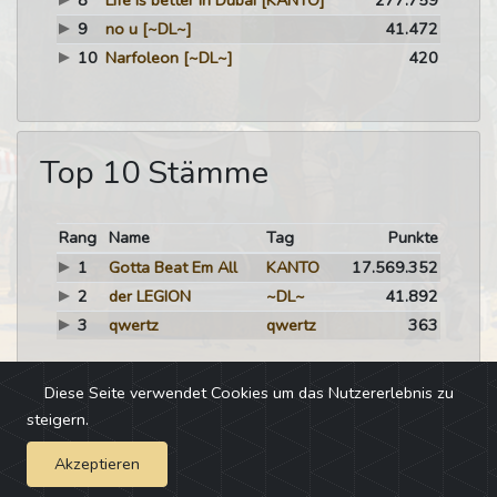
8
Life is better in Dubai
[KANTO]
277.759
9
no u
[~DL~]
41.472
10
Narfoleon
[~DL~]
420
Top 10 Stämme
Rang
Name
Tag
Punkte
1
Gotta Beat Em All
KANTO
17.569.352
2
der LEGION
~DL~
41.892
3
qwertz
qwertz
363
Diese Seite verwendet Cookies um das Nutzererlebnis zu
steigern.
Akzeptieren
Impressum
-
Changelog
-
Team
-
Fehler melden
-
Discord