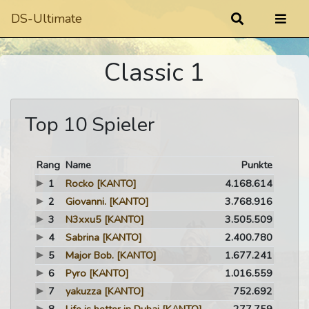
DS-Ultimate
Classic 1
Top 10 Spieler
Rang
Name
Punkte
1
Rocko
[KANTO]
4.168.614
2
Giovanni.
[KANTO]
3.768.916
3
N3xxu5
[KANTO]
3.505.509
4
Sabrina
[KANTO]
2.400.780
5
Major Bob.
[KANTO]
1.677.241
6
Pyro
[KANTO]
1.016.559
7
yakuzza
[KANTO]
752.692