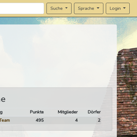
Sprache
Login
Suche
me
g
Punkte
Mitglieder
Dörfer
Team
495
4
2