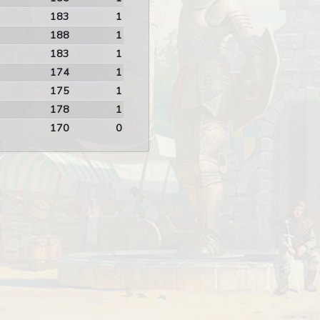
183
1
188
1
183
1
174
1
175
1
178
1
170
0