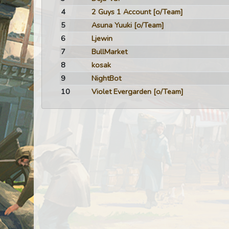
4
2 Guys 1 Account
[o/Team]
5
Asuna Yuuki
[o/Team]
6
Ljewin
7
BullMarket
8
kosak
9
NightBot
10
Violet Evergarden
[o/Team]