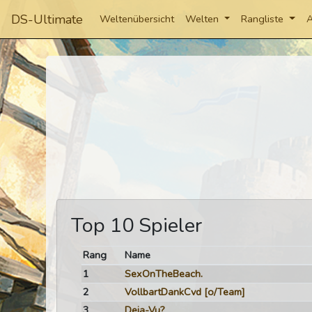
DS-Ultimate
Weltenübersicht
Welten
Rangliste
A
Top 10 Spieler
Rang
Name
1
SexOnTheBeach.
2
VollbartDankCvd
[o/Team]
3
Deja-Vu?