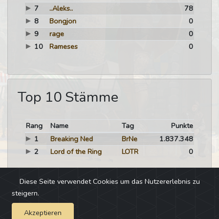
7
..Aleks..
78
8
Bongjon
0
9
rage
0
10
Rameses
0
Top 10 Stämme
Rang
Name
Tag
Punkte
1
Breaking Ned
BrNe
1.837.348
2
Lord of the Ring
LOTR
0
Diese Seite verwendet Cookies um das Nutzererlebnis zu
steigern.
Akzeptieren