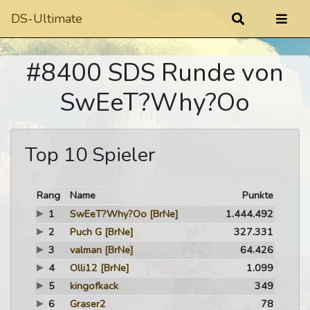
DS-Ultimate
#8400 SDS Runde von
SwEeT?Why?Oo
Top 10 Spieler
Rang
Name
Punkte
1
SwEeT?Why?Oo
[BrNe]
1.444.492
2
Puch G
[BrNe]
327.331
3
valman
[BrNe]
64.426
4
Olli12
[BrNe]
1.099
5
kingofkack
349
6
Graser2
78