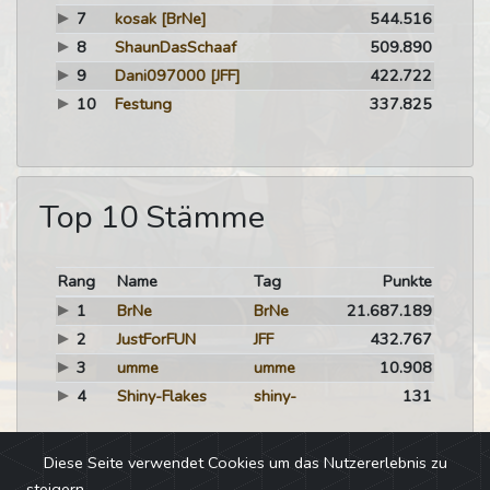
7
kosak
[BrNe]
544.516
8
ShaunDasSchaaf
509.890
9
Dani097000
[JFF]
422.722
10
Festung
337.825
Top 10 Stämme
Rang
Name
Tag
Punkte
1
BrNe
BrNe
21.687.189
2
JustForFUN
JFF
432.767
3
umme
umme
10.908
4
Shiny-Flakes
shiny-
131
Diese Seite verwendet Cookies um das Nutzererlebnis zu
steigern.