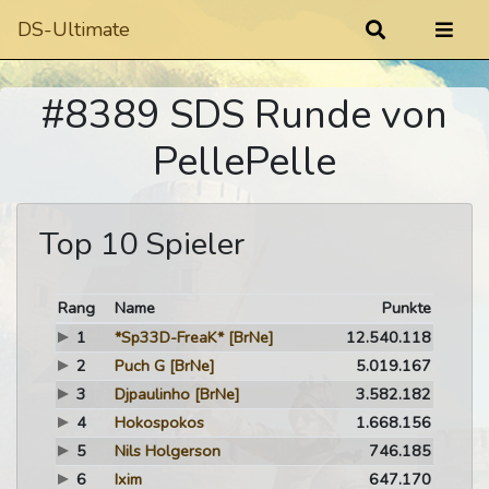
DS-Ultimate
#8389 SDS Runde von
PellePelle
Top 10 Spieler
Rang
Name
Punkte
1
*Sp33D-FreaK*
[BrNe]
12.540.118
2
Puch G
[BrNe]
5.019.167
3
Djpaulinho
[BrNe]
3.582.182
4
Hokospokos
1.668.156
5
Nils Holgerson
746.185
6
Ixim
647.170