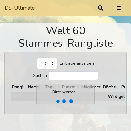
DS-Ultimate
Welt 60
Stammes-Rangliste
Einträge anzeigen
Suchen
Rang
Name
Tag
Punkte
Mitglieder
Dörfer
Punk
Bitte warten ..
Wird gelade