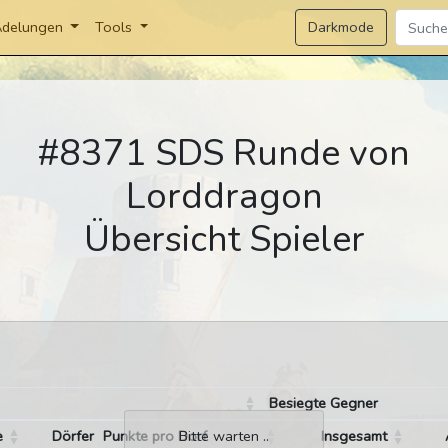
Darkmode
delungen
Tools
#8371 SDS Runde von
Lorddragon
Übersicht Spieler
Besiegte Gegner
e
Dörfer
Punkte pro Dorf
Insgesamt
Bitte warten ..