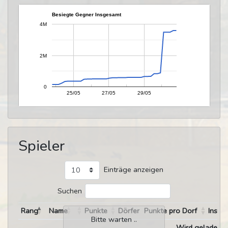
Besiegte Gegner Insgesamt
4M
2M
0
25/05
27/05
29/05
Spieler
Einträge anzeigen
Suchen
Rang
Name
Punkte
Dörfer
Punkte pro Dorf
Insge
Bitte warten ..
Wird geladen ..