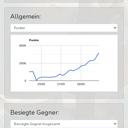
Allgemein:
Punkte
400K
200K
0
25/05
27/05
29/05
Besiegte Gegner: