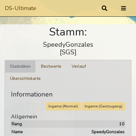
DS-Ultimate
Stamm:
SpeedyGonzales
[SGS]
Statistiken
Bestwerte
Verlauf
Übersichtskarte
Informationen
Ingame (Normal)
Ingame (Gastzugang)
Allgemein
Rang
10
Name
SpeedyGonzales