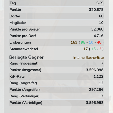
Tag
SGS
Punkte
320.678
Dörfer
68
Mitglieder
10
Punkte pro Spieler
32.068
Punkte pro Dorf
4.716
Eroberungen
153
(
95
-
10
-
48
)
Stammeswechsel
17
(
15
-
2
)
Besiegte Gegner
Interne Basherliste
Rang (Insgesamt)
7
Punkte (Insgesamt)
3.596.998
K/P-Rate
1.122
Rang (Angreifer)
12
Punkte (Angreifer)
297.286
Rang (Verteidiger)
7
Punkte (Verteidiger)
3.596.998