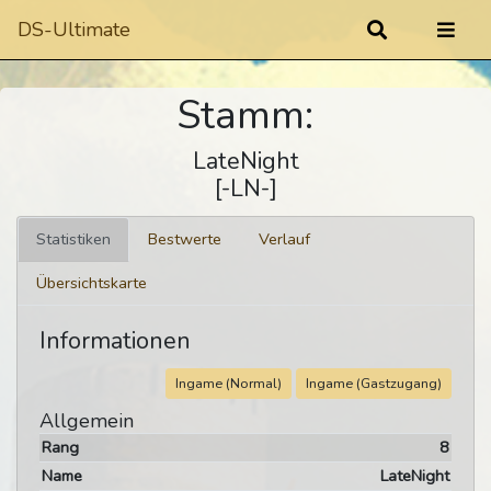
DS-Ultimate
Stamm:
LateNight
[-LN-]
Statistiken
Bestwerte
Verlauf
Übersichtskarte
Informationen
Ingame (Normal)
Ingame (Gastzugang)
Allgemein
Rang
8
Name
LateNight