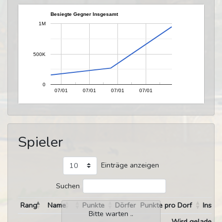
Besiegte Gegner Insgesamt
1M
500K
0
07/01
07/01
07/01
07/01
Spieler
Einträge anzeigen
Suchen
Rang
Name
Punkte
Dörfer
Punkte pro Dorf
Insge
Bitte warten ..
Wird geladen ..