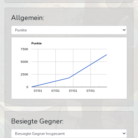
Allgemein:
Punkte
750K
500K
250K
0
07/01
07/01
07/01
07/01
Besiegte Gegner: