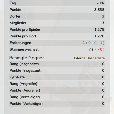
Tag
-LN-
Punkte
3.835
Dörfer
3
Mitglieder
3
Punkte pro Spieler
1.278
Punkte pro Dorf
1.278
Eroberungen
1
(
0
-
0
-
1
)
Stammeswechsel
7
(
7
-
0
)
Besiegte Gegner
Interne Basherliste
Rang (Insgesamt)
0
Punkte (Insgesamt)
0
K/P-Rate
0
Rang (Angreifer)
0
Punkte (Angreifer)
0
Rang (Verteidiger)
0
Punkte (Verteidiger)
0