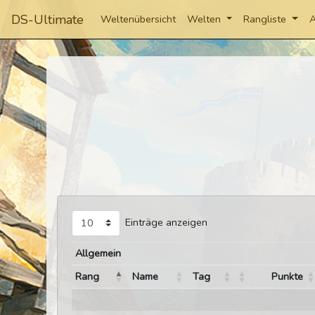
DS-Ultimate
Weltenübersicht
Welten
Rangliste
A
Einträge anzeigen
Allgemein
Rang
Name
Tag
Punkte