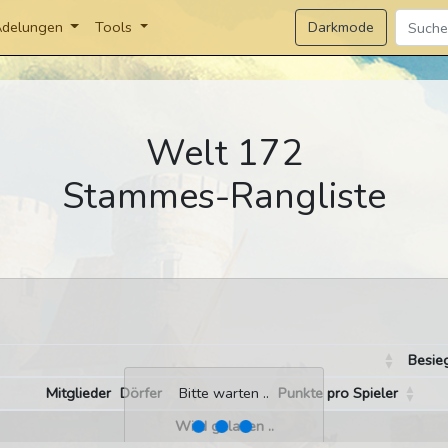
Darkmode
delungen
Tools
Welt 172
Stammes-Rangliste
Besie
Mitglieder
Dörfer
Punkte pro Spieler
Bitte warten ..
Wird geladen ..