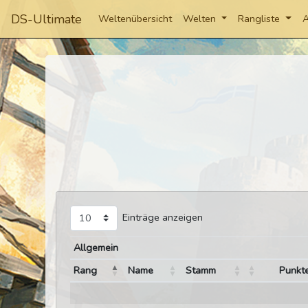
DS-Ultimate
Weltenübersicht
Welten
Rangliste
A
Einträge anzeigen
Allgemein
Rang
Name
Stamm
Punkt