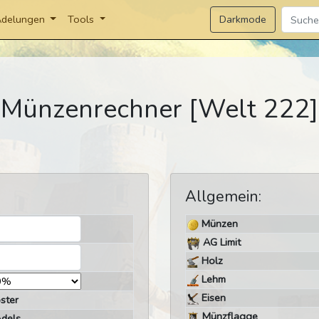
Darkmode
delungen
Tools
Münzenrechner [Welt 222]
Allgemein:
Münzen
AG Limit
Holz
Lehm
Eisen
ster
Münzflagge
Adels