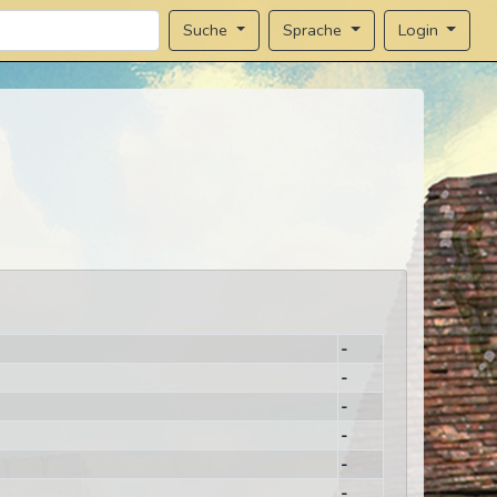
Sprache
Login
Suche
-
-
-
-
-
-