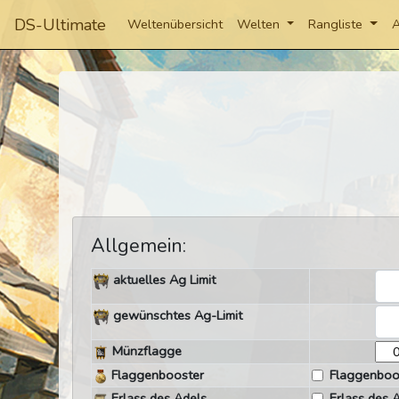
DS-Ultimate
Weltenübersicht
Welten
Rangliste
A
Allgemein:
aktuelles Ag Limit
gewünschtes Ag-Limit
Münzflagge
Flaggenbooster
Flaggenboo
Erlass des Adels
Erlass des 