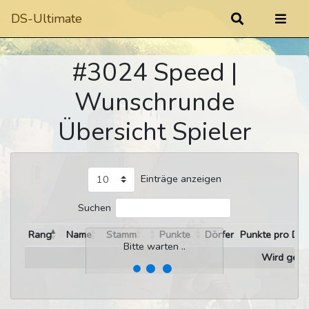
DS-Ultimate
#3024 Speed |
Wunschrunde
Übersicht Spieler
Einträge anzeigen
Suchen
Rang
Name
Stamm
Punkte
Dörfer
Punkte pro Dor
Bitte warten ..
Wird gelad