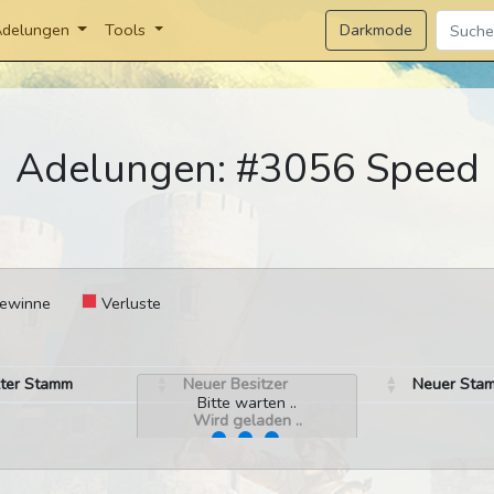
Darkmode
delungen
Tools
Adelungen: #3056 Speed
ewinne
Verluste
lter Stamm
Neuer Besitzer
Neuer Sta
Bitte warten ..
Wird geladen ..