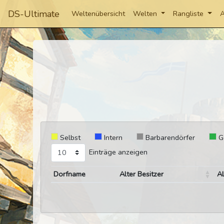
DS-Ultimate
Weltenübersicht
Welten
Rangliste
A
Selbst
Intern
Barbarendörfer
G
Einträge anzeigen
Dorfname
Alter Besitzer
A