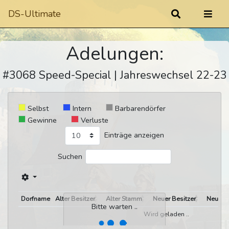
DS-Ultimate
Adelungen:
#3068 Speed-Special | Jahreswechsel 22-23
Selbst
Intern
Barbarendörfer
Gewinne
Verluste
Einträge anzeigen
Suchen
Dorfname
Alter Besitzer
Alter Stamm
Neuer Besitzer
Neuer 
Bitte warten ..
Wird geladen ..