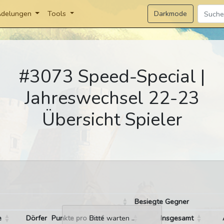
Darkmode
delungen
Tools
#3073 Speed-Special |
Jahreswechsel 22-23
Übersicht Spieler
Besiegte Gegner
e
Dörfer
Punkte pro Dorf
Insgesamt
Bitte warten ..