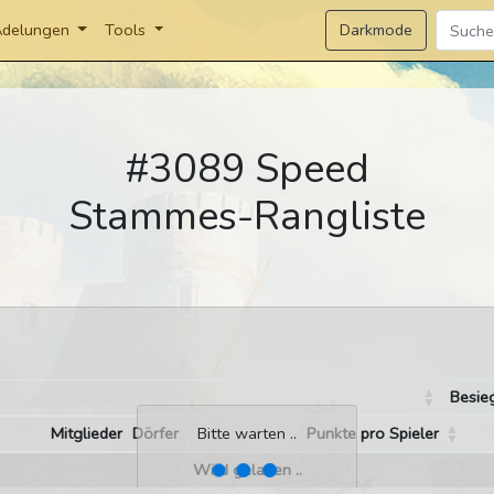
Darkmode
delungen
Tools
#3089 Speed
Stammes-Rangliste
Besie
Mitglieder
Dörfer
Punkte pro Spieler
Bitte warten ..
Wird geladen ..