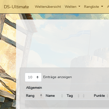
DS-Ultimate
Weltenübersicht
Welten
Rangliste
A
Einträge anzeigen
Allgemein
Rang
Name
Tag
Punkte