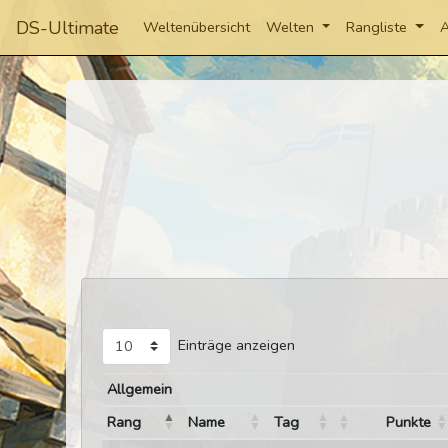
DS-Ultimate
Weltenübersicht
Welten
Rangliste
A
Einträge anzeigen
Allgemein
Rang
Name
Tag
Punkte