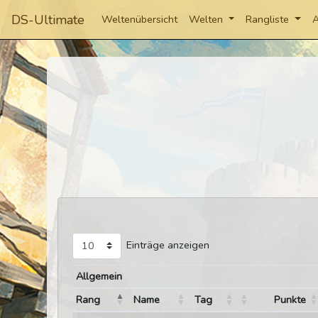
DS-Ultimate
Weltenübersicht
Welten
Rangliste
A
Einträge anzeigen
Allgemein
Rang
Name
Tag
Punkte