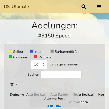
DS-Ultimate
Adelungen:
#3150 Speed
Selbst
Intern
Barbarendörfer
Gewinne
Verluste
Einträge anzeigen
Suchen
Dorfname
Alter Besitzer
Alter Stamm
Neuer Besitzer
Neuer 
Bitte warten ..
Wird geladen ..