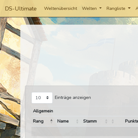
DS-Ultimate
Weltenübersicht
Welten
Rangliste
A
Einträge anzeigen
Allgemein
Rang
Name
Stamm
Punkt