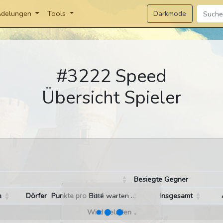
Darkmode
delungen
Tools
#3222 Speed
Übersicht Spieler
Besiegte Gegner
e
Dörfer
Punkte pro Dorf
Insgesamt
Bitte warten ..
Wird geladen ..