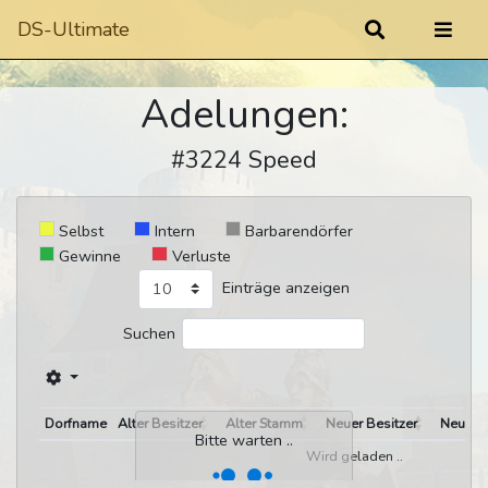
DS-Ultimate
Adelungen:
#3224 Speed
Selbst
Intern
Barbarendörfer
Gewinne
Verluste
Einträge anzeigen
Suchen
Dorfname
Alter Besitzer
Alter Stamm
Neuer Besitzer
Neuer 
Bitte warten ..
Wird geladen ..