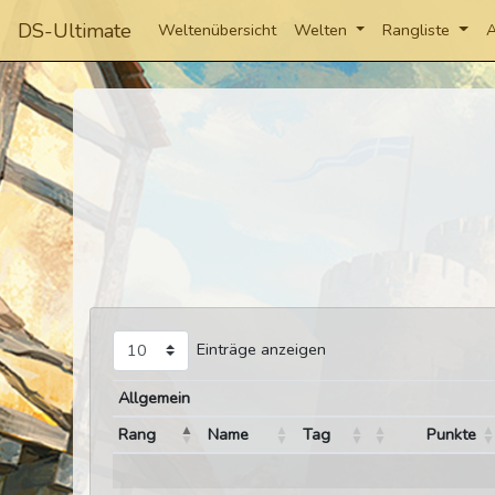
DS-Ultimate
Weltenübersicht
Welten
Rangliste
A
Einträge anzeigen
Allgemein
Rang
Name
Tag
Punkte