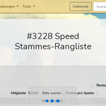
Darkmode
delungen
Tools
#3228 Speed
Stammes-Rangliste
Besie
Mitglieder
Dörfer
Punkte pro Spieler
Bitte warten ..
Wird geladen ..