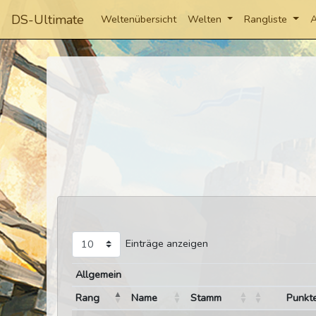
DS-Ultimate
Weltenübersicht
Welten
Rangliste
A
Einträge anzeigen
Allgemein
Rang
Name
Stamm
Punkt