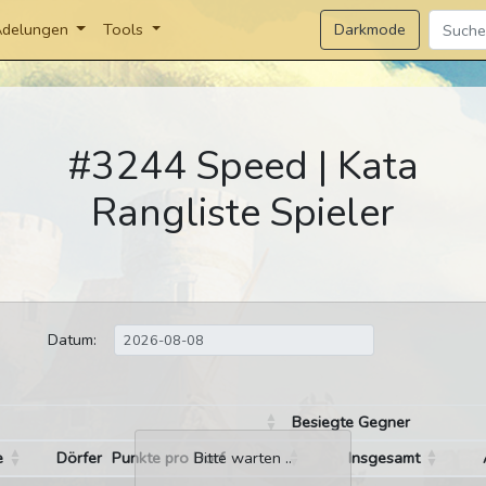
Darkmode
delungen
Tools
#3244 Speed | Kata
Rangliste Spieler
Datum:
Besiegte Gegner
e
Dörfer
Punkte pro Dorf
Insgesamt
Bitte warten ..