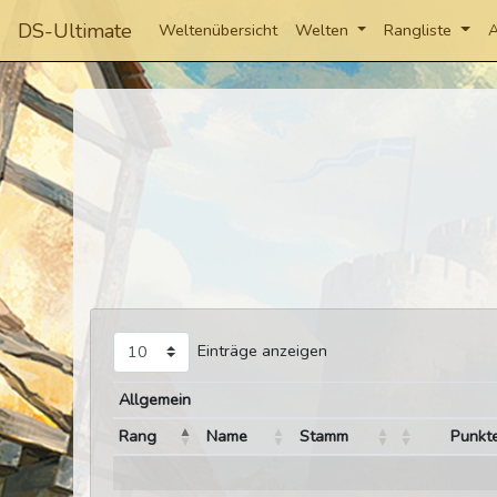
DS-Ultimate
Weltenübersicht
Welten
Rangliste
A
Einträge anzeigen
Allgemein
Rang
Name
Stamm
Punkt