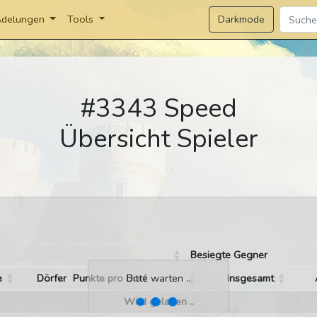
Darkmode
delungen
Tools
#3343 Speed
Übersicht Spieler
Besiegte Gegner
e
Dörfer
Punkte pro Dorf
Insgesamt
Bitte warten ..
Wird geladen ..