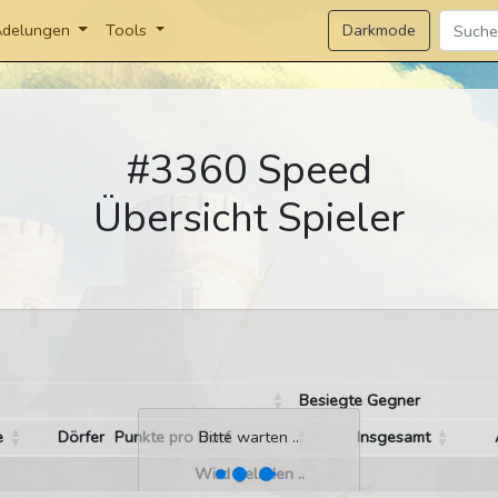
Darkmode
delungen
Tools
#3360 Speed
Übersicht Spieler
Besiegte Gegner
e
Dörfer
Punkte pro Dorf
Insgesamt
Bitte warten ..
Wird geladen ..