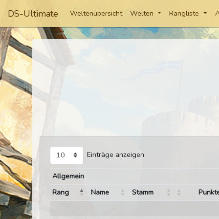
DS-Ultimate
Weltenübersicht
Welten
Rangliste
A
Einträge anzeigen
Allgemein
Rang
Name
Stamm
Punkt