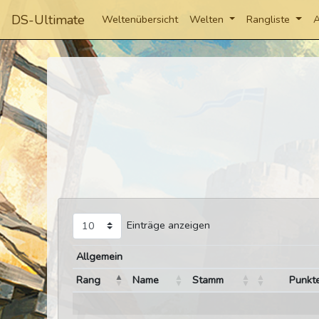
DS-Ultimate
Weltenübersicht
Welten
Rangliste
A
Einträge anzeigen
Allgemein
Rang
Name
Stamm
Punkt