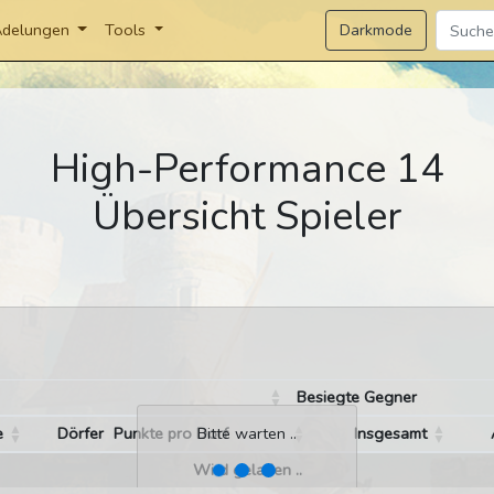
Darkmode
delungen
Tools
High-Performance 14
Übersicht Spieler
Besiegte Gegner
e
Dörfer
Punkte pro Dorf
Insgesamt
Bitte warten ..
Wird geladen ..